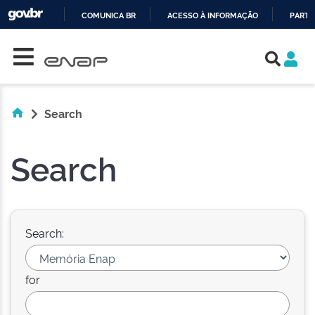
COMUNICA BR
ACESSO À INFORMAÇÃO
PARTI
Skip navigation
IR
PARA
O
CONTEÚDO
Search
Search
Search:
for