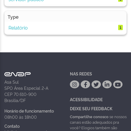
Type
Relatório
1
NAS REDES
Asa Sul
SPO Área Especial 2-A
CEP 70.610-900
ACESSIBILIDADE
Brasília/DF
DEIXE SEU FEEDBACK
Horário de funcionamento
Compartilhe conosco
se nossos
08h00 às 18h00
canais estão adequados pra
Contato
você? Elogios também são