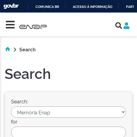
COMUNICA BR
ACESSO À INFORMAÇÃO
PARTI
Skip navigation
IR
PARA
O
CONTEÚDO
Search
Search
Search:
for