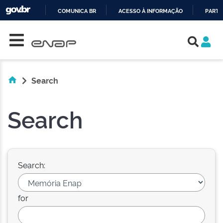
COMUNICA BR
ACESSO À INFORMAÇÃO
PARTI
Skip navigation
IR
PARA
O
CONTEÚDO
Search
Search
Search:
for