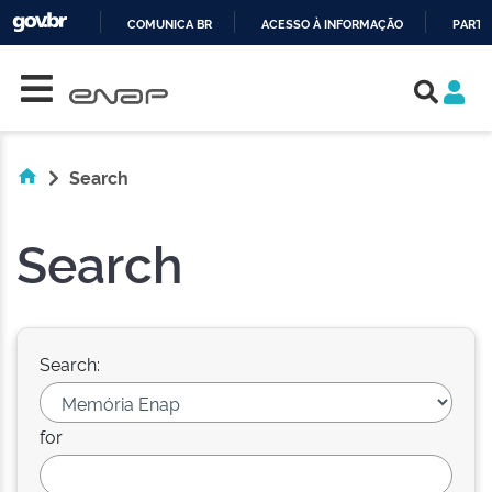
COMUNICA BR
ACESSO À INFORMAÇÃO
PARTI
Skip navigation
IR
PARA
O
CONTEÚDO
Search
Search
Search:
for