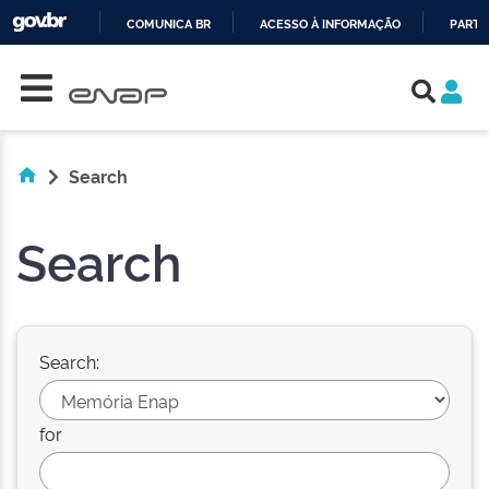
COMUNICA BR
ACESSO À INFORMAÇÃO
PARTI
Skip navigation
IR
PARA
O
CONTEÚDO
Search
Search
Search:
for