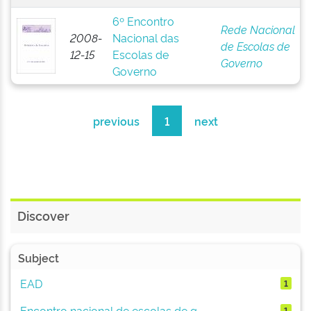
6º Encontro
Rede Nacional
2008-
Nacional das
de Escolas de
12-15
Escolas de
Governo
Governo
previous
1
next
Discover
Subject
EAD
1
Encontro nacional de escolas de g...
1