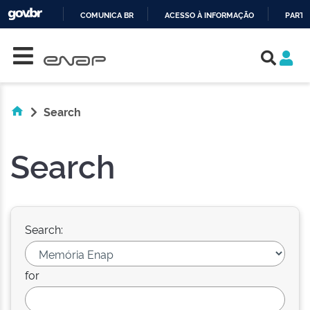
COMUNICA BR
ACESSO À INFORMAÇÃO
PARTI
Skip navigation
IR
PARA
O
CONTEÚDO
Search
Search
Search:
for