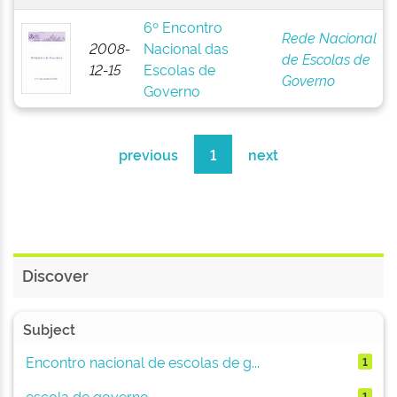
6º Encontro
Rede Nacional
2008-
Nacional das
de Escolas de
12-15
Escolas de
Governo
Governo
previous
1
next
Discover
Subject
Encontro nacional de escolas de g...
1
escola de governo
1