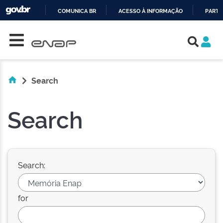
COMUNICA BR
ACESSO À INFORMAÇÃO
PARTI
Skip navigation
IR
PARA
O
CONTEÚDO
Search
Search
Search:
for