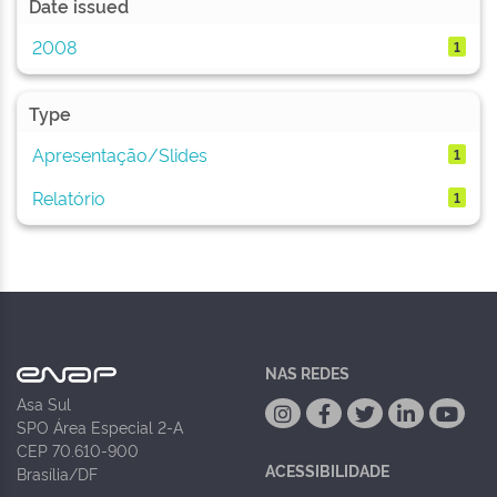
Date issued
2008
1
Type
Apresentação/Slides
1
Relatório
1
NAS REDES
Asa Sul
SPO Área Especial 2-A
CEP 70.610-900
ACESSIBILIDADE
Brasília/DF