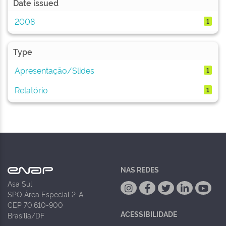
Date issued
2008
1
Type
Apresentação/Slides
1
Relatório
1
NAS REDES
Asa Sul
SPO Área Especial 2-A
CEP 70.610-900
ACESSIBILIDADE
Brasília/DF