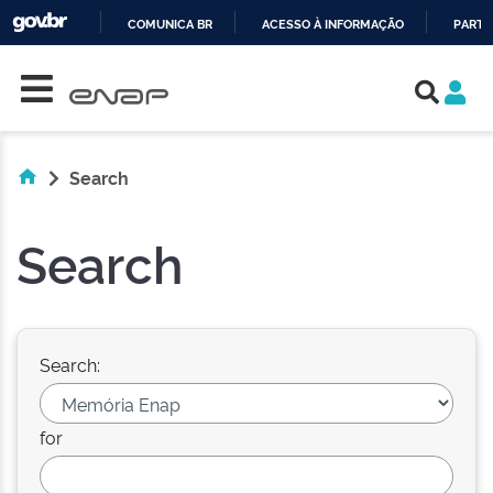
COMUNICA BR
ACESSO À INFORMAÇÃO
PARTI
Skip navigation
IR
PARA
O
CONTEÚDO
Search
Search
Search:
for