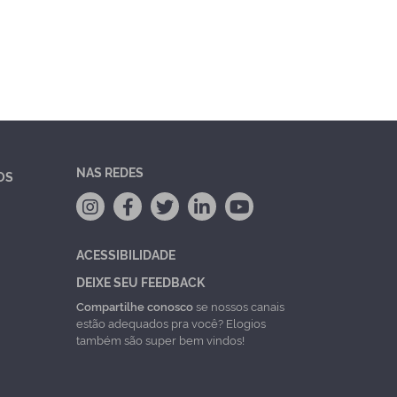
NAS REDES
OS
ACESSIBILIDADE
DEIXE SEU FEEDBACK
Compartilhe conosco
se nossos canais
estão adequados pra você? Elogios
também são super bem vindos!