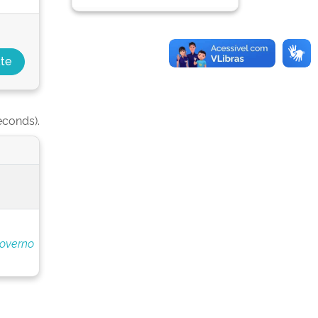
econds).
Governo