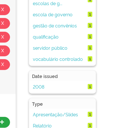
escolas de g...
escola de governo
1
gestão de convênios
1
qualificação
1
servidor público
1
vocabulário controlado
1
Date issued
2008
1
Type
Apresentação/Slides
1
Relatório
1