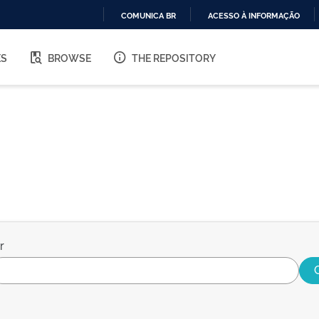
COMUNICA BR
ACESSO À INFORMAÇÃO
IR
PARA
ES
BROWSE
THE REPOSITORY
O
CONTEÚDO
r