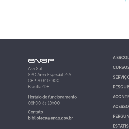
A ESCO
CURSO
Asa Sul
SPO Área Especial 2-A
SERVIÇ
CEP 70.610-900
Brasília/DF
PESQUI
ACONT
Horário de funcionamento
08h00 às 18h00
ACESSO
Contato
PERGUN
biblioteca@enap.gov.br
ESTATÍS