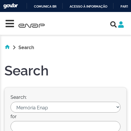
COMUNICA BR
ACESSO À INFORMAÇÃO
PARTI
Skip navigation
IR
PARA
O
CONTEÚDO
Search
Search
Search:
for