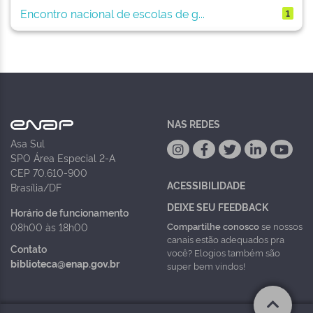
Encontro nacional de escolas de g...
1
NAS REDES
Asa Sul
SPO Área Especial 2-A
CEP 70.610-900
ACESSIBILIDADE
Brasília/DF
DEIXE SEU FEEDBACK
Horário de funcionamento
Compartilhe conosco
se nossos
08h00 às 18h00
canais estão adequados pra
Contato
você? Elogios também são
biblioteca@enap.gov.br
super bem vindos!