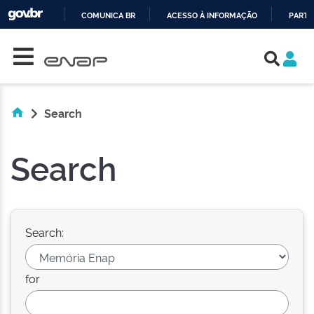
COMUNICA BR
ACESSO À INFORMAÇÃO
PARTI
Skip navigation
IR
PARA
O
CONTEÚDO
Search
Search
Search:
for