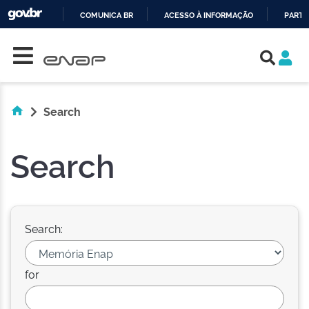
COMUNICA BR
ACESSO À INFORMAÇÃO
PARTI
Skip navigation
IR
PARA
O
CONTEÚDO
Search
Search
Search:
for