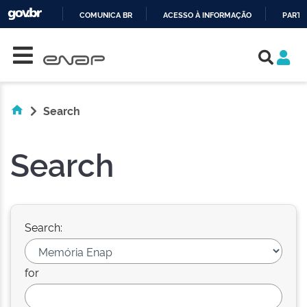
COMUNICA BR
ACESSO À INFORMAÇÃO
PARTI
Skip navigation
IR
PARA
O
CONTEÚDO
Search
Search
Search:
for