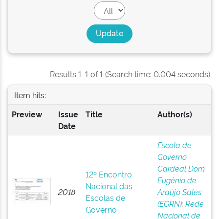
Results 1-1 of 1 (Search time: 0.004 seconds).
Item hits:
Preview
Issue
Title
Author(s)
Date
Escola de
Governo
Cardeal Dom
12º Encontro
Eugênio de
Nacional das
2018
Araújo Sales
Escolas de
(EGRN)
;
Rede
Governo
Nacional de