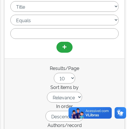
Results/Page
Sort items by
In order
Authors/record