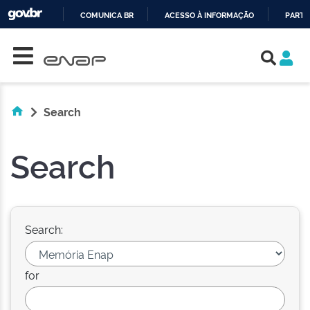
COMUNICA BR
ACESSO À INFORMAÇÃO
PARTI
Skip navigation
IR
PARA
O
CONTEÚDO
Search
Search
Search:
for