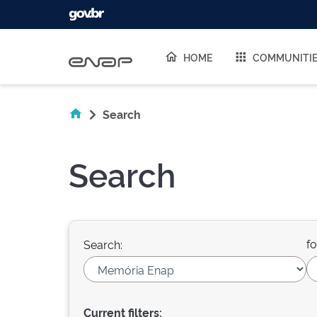
Skip navigation
HOME
COMMUNITI
Search
Search
fo
Search:
Current filters: