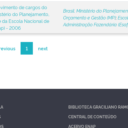
ovimento de cargos do
Brasil. Ministério do Planejamen
stério do Planejamento,
Orçamento e Gestão (MP)
;
Esco
 da Escola Nacional de
Administração Fazendária (Esaf
ap) - 2006
revious
1
next
LA
BIBLIOTECA GRACILIANO RAM
S
CENTRAL DE CONTEÚDO
OS
ACERVO ENAP