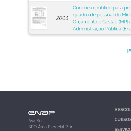
Concurso público para pr
quadro de pessoal do Mini
2006
Orçamento e Gestão (MP) e
Administração Pública (En
p
A ESCO
CURSO
Asa Sul
SPO Área Especial 2-A
SERVIÇ