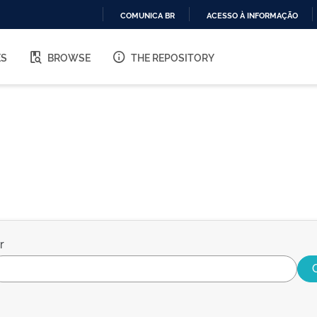
COMUNICA BR
ACESSO À INFORMAÇÃO
IR
PARA
ES
BROWSE
THE REPOSITORY
O
CONTEÚDO
r