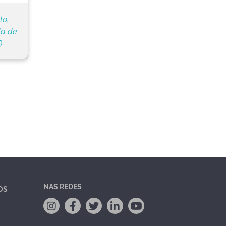
to,
la de
)
NAS REDES
OS