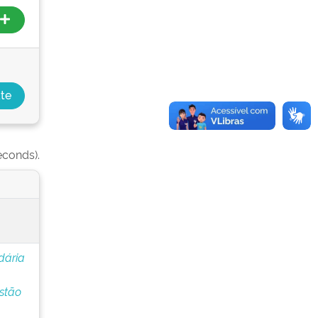
econds).
dária
stão