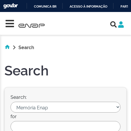
COMUNICA BR
ACESSO À INFORMAÇÃO
PARTI
Skip navigation
IR
PARA
O
CONTEÚDO
Search
Search
Search:
for