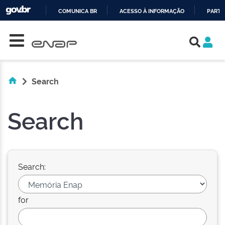
COMUNICA BR
ACESSO À INFORMAÇÃO
PARTI
Skip navigation
IR
PARA
O
CONTEÚDO
Search
Search
Search:
for