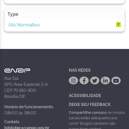
Type
Ato Normativo
7
NAS REDES
Asa Sul
SPO Área Especial 2-A
CEP 70.610-900
ACESSIBILIDADE
Brasília/DF
DEIXE SEU FEEDBACK
Horário de funcionamento
Compartilhe conosco
se nossos
08h00 às 18h00
canais estão adequados pra
Contato
você? Elogios também são
biblioteca@enap.gov.br
super bem vindos!