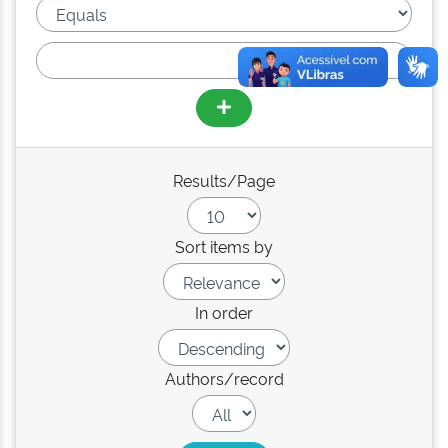
Results/Page
Sort items by
In order
Authors/record