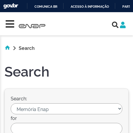
COMUNICA BR
ACESSO À INFORMAÇÃO
PARTI
Skip navigation
IR
PARA
O
CONTEÚDO
Search
Search
Search:
for