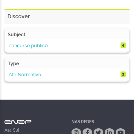
Discover
Subject
concurso público
4
Type
Ato Normativo
3
NAS REDES
Asa Sul