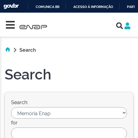
COMUNICA BR
ACESSO À INFORMAÇÃO
PARTI
Skip navigation
IR
PARA
O
CONTEÚDO
Search
Search
Search:
for