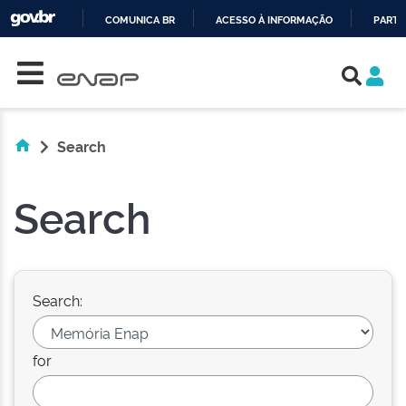
COMUNICA BR
ACESSO À INFORMAÇÃO
PARTI
Skip navigation
IR
PARA
O
CONTEÚDO
Search
Search
Search:
for