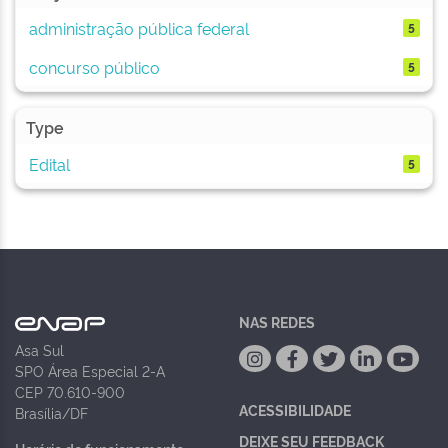
administração pública federal
5
concurso público
5
Type
Edital
5
NAS REDES
Asa Sul
SPO Área Especial 2-A
CEP 70.610-900
ACESSIBILIDADE
Brasília/DF
DEIXE SEU FEEDBACK