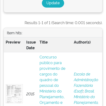
Results 1-1 of 1 (Search time: 0.001 seconds).
Item hits:
Preview
Issue
Title
Author(s)
Date
Concurso
público para
provimento de
cargos do
Escola de
quadro de
Administração
pessoal do
Fazendária
Ministério do
(Esaf)
;
Brasil.
2015
Planejamento,
Ministério do
Orçamento e
Planejamento,