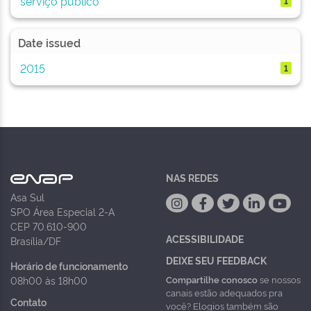
serviço público
1
Date issued
2015
1
NAS REDES
Asa Sul
SPO Área Especial 2-A
CEP 70.610-900
ACESSIBILIDADE
Brasília/DF
DEIXE SEU FEEDBACK
Horário de funcionamento
Compartilhe conosco
se nossos
08h00 às 18h00
canais estão adequados pra
Contato
você? Elogios também são