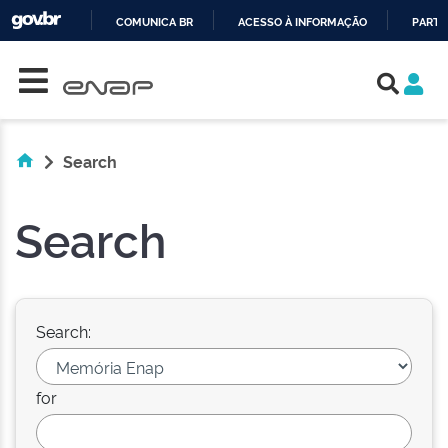
COMUNICA BR
ACESSO À INFORMAÇÃO
PARTI
Skip navigation
IR
PARA
O
CONTEÚDO
Search
Search
Search:
for