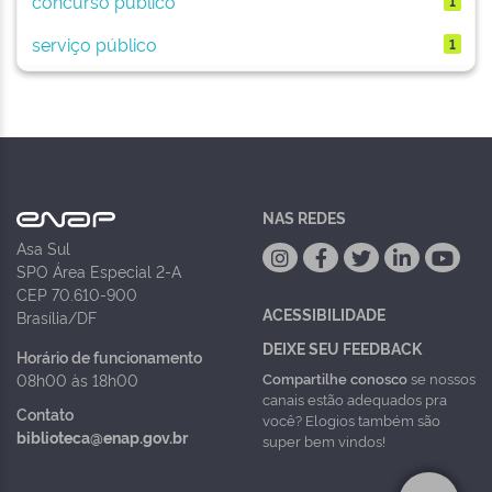
concurso público
1
serviço público
1
NAS REDES
Asa Sul
SPO Área Especial 2-A
CEP 70.610-900
ACESSIBILIDADE
Brasília/DF
DEIXE SEU FEEDBACK
Horário de funcionamento
Compartilhe conosco
se nossos
08h00 às 18h00
canais estão adequados pra
Contato
você? Elogios também são
biblioteca@enap.gov.br
super bem vindos!