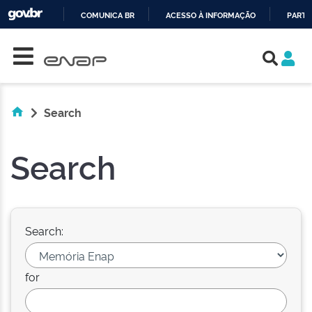
COMUNICA BR
ACESSO À INFORMAÇÃO
PARTI
Skip navigation
IR
PARA
O
CONTEÚDO
Search
Search
Search:
for