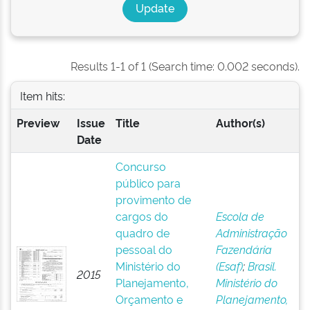
Results 1-1 of 1 (Search time: 0.002 seconds).
Item hits:
Preview
Issue
Title
Author(s)
Date
Concurso
público para
provimento de
cargos do
Escola de
quadro de
Administração
pessoal do
Fazendária
Ministério do
(Esaf)
;
Brasil.
2015
Planejamento,
Ministério do
Orçamento e
Planejamento,