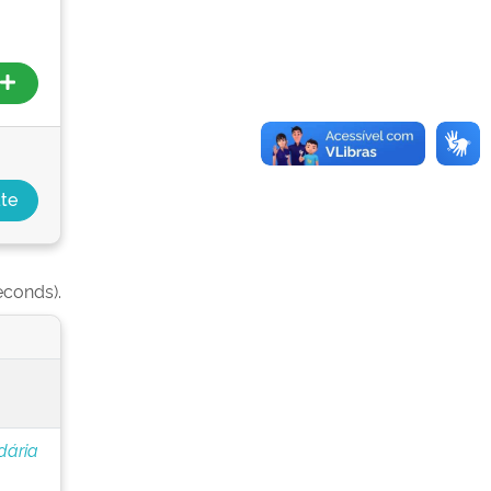
econds).
dária