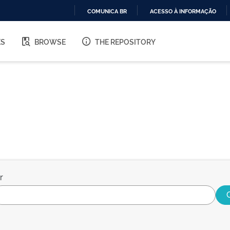
COMUNICA BR
ACESSO À INFORMAÇÃO
IR
PARA
ES
BROWSE
THE REPOSITORY
O
CONTEÚDO
r