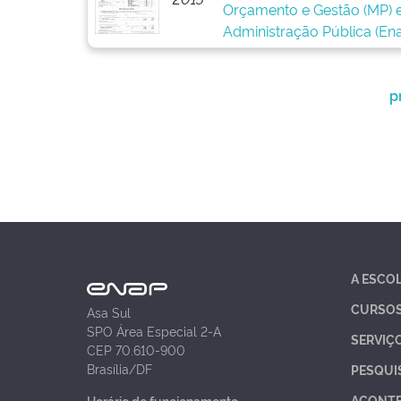
Orçamento e Gestão (MP) e
Administração Pública (Ena
p
A ESCO
CURSO
Asa Sul
SPO Área Especial 2-A
SERVIÇ
CEP 70.610-900
Brasília/DF
PESQUI
ACONT
Horário de funcionamento