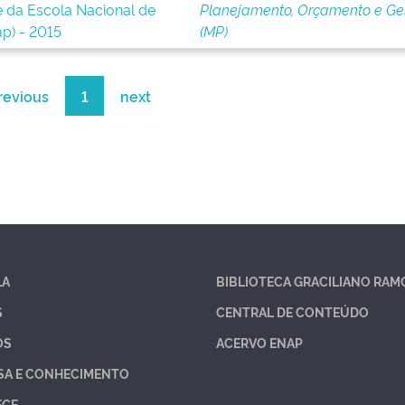
 da Escola Nacional de
Planejamento, Orçamento e Ge
p) - 2015
(MP)
revious
1
next
LA
BIBLIOTECA GRACILIANO RAM
S
CENTRAL DE CONTEÚDO
OS
ACERVO ENAP
SA E CONHECIMENTO
ECE