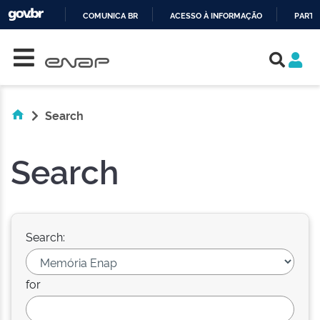
COMUNICA BR
ACESSO À INFORMAÇÃO
PARTI
Skip navigation
IR
PARA
O
CONTEÚDO
Search
Search
Search:
for