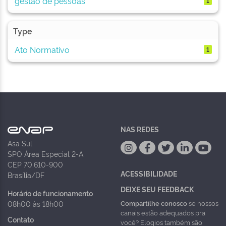
gestão de pessoas
1
Type
Ato Normativo
1
NAS REDES
Asa Sul
SPO Área Especial 2-A
CEP 70.610-900
ACESSIBILIDADE
Brasília/DF
DEIXE SEU FEEDBACK
Horário de funcionamento
Compartilhe conosco
se nossos
08h00 às 18h00
canais estão adequados pra
Contato
você? Elogios também são