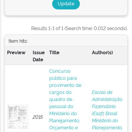
Results 1-1 of 1 (Search time: 0.012 seconds).
Item hits:
Preview
Issue
Title
Author(s)
Date
Concurso
público para
provimento de
cargos do
Escola de
quadro de
Administração
pessoal do
Fazendária
Ministério do
(Esaf)
;
Brasil.
2015
Planejamento,
Ministério do
Orçamento e
Planejamento,