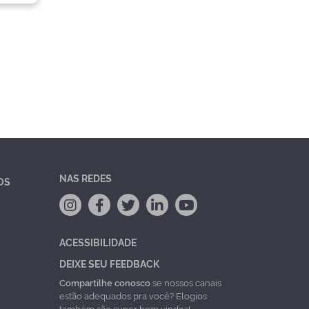
NAS REDES
OS
ACESSIBILIDADE
DEIXE SEU FEEDBACK
Compartilhe conosco
se nossos canais
estão adequados pra você? Elogios
também são super bem vindos!