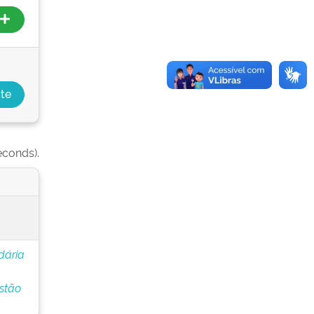
econds).
dária
stão