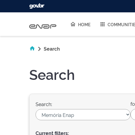
Skip navigation
HOME
COMMUNITI
Search
Search
fo
Search:
Current filters: