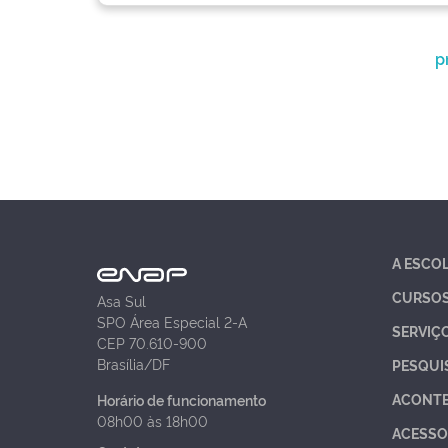
p
A ESCO
CURSO
Asa Sul
SPO Área Especial 2-A
SERVIÇ
CEP 70.610-900
Brasília/DF
PESQUI
ACONT
Horário de funcionamento
08h00 às 18h00
ACESSO