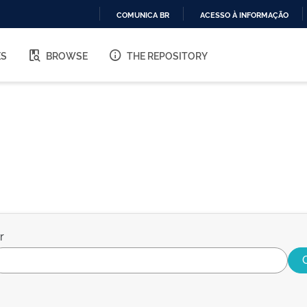
COMUNICA BR
ACESSO À INFORMAÇÃO
IR
PARA
ES
BROWSE
THE REPOSITORY
O
CONTEÚDO
r