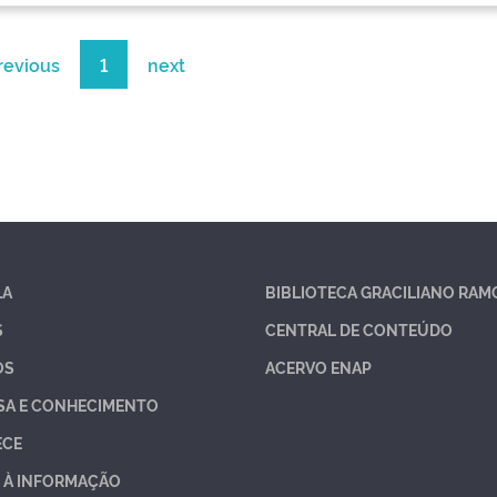
revious
1
next
LA
BIBLIOTECA GRACILIANO RAM
S
CENTRAL DE CONTEÚDO
OS
ACERVO ENAP
SA E CONHECIMENTO
ECE
 À INFORMAÇÃO