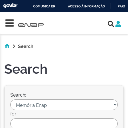
COMUNICA BR
ACESSO À INFORMAÇÃO
PARTI
Skip navigation
IR
PARA
O
CONTEÚDO
Search
Search
Search:
for