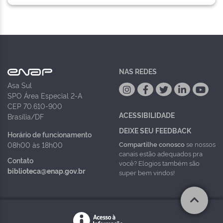
NAS REDES
Asa Sul
SPO Área Especial 2-A
CEP 70.610-900
ACESSIBILIDADE
Brasília/DF
DEIXE SEU FEEDBACK
Horário de funcionamento
Compartilhe conosco
se nossos
08h00 às 18h00
canais estão adequados pra
Contato
você? Elogios também são
biblioteca@enap.gov.br
super bem vindos!