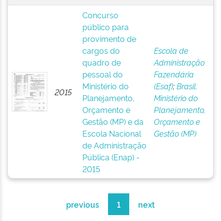
Concurso
público para
provimento de
cargos do
Escola de
quadro de
Administração
pessoal do
Fazendária
Ministério do
(Esaf)
;
Brasil.
2015
Planejamento,
Ministério do
Orçamento e
Planejamento,
Gestão (MP) e da
Orçamento e
Escola Nacional
Gestão (MP)
de Administração
Pública (Enap) -
2015
previous
1
next