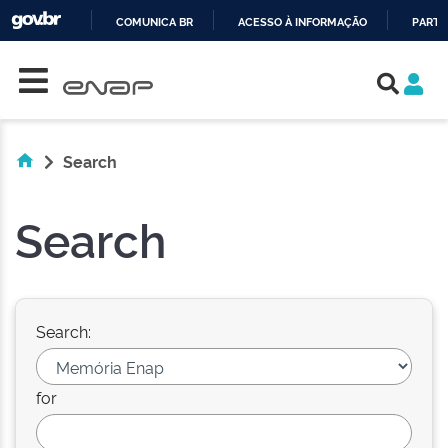
COMUNICA BR
ACESSO À INFORMAÇÃO
PARTI
Skip navigation
IR
PARA
O
CONTEÚDO
Search
Search
Search:
for