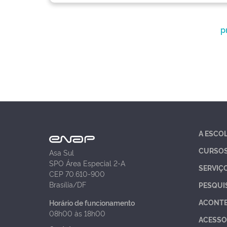
p
A ESCO
CURSO
Asa Sul
SPO Área Especial 2-A
SERVIÇ
CEP 70.610-900
Brasília/DF
PESQUI
ACONT
Horário de funcionamento
08h00 às 18h00
ACESSO