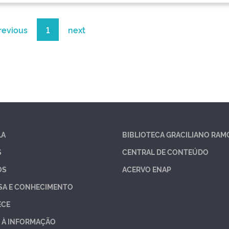
revious
1
next
LA
BIBLIOTECA GRACILIANO RAM
S
CENTRAL DE CONTEÚDO
OS
ACERVO ENAP
SA E CONHECIMENTO
ECE
 À INFORMAÇÃO