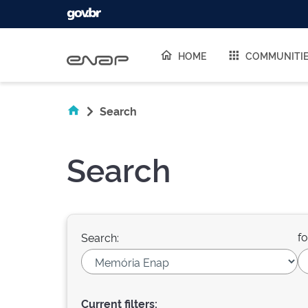
Skip navigation
HOME
COMMUNITI
Search
Search
fo
Search:
Current filters: