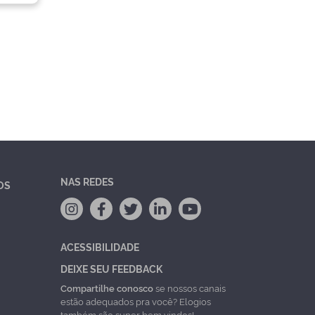
NAS REDES
OS
ACESSIBILIDADE
DEIXE SEU FEEDBACK
Compartilhe conosco
se nossos canais
estão adequados pra você? Elogios
também são super bem vindos!