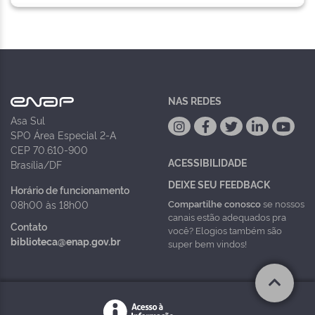
NAS REDES
Asa Sul
SPO Área Especial 2-A
CEP 70.610-900
ACESSIBILIDADE
Brasília/DF
DEIXE SEU FEEDBACK
Horário de funcionamento
Compartilhe conosco
se nossos
08h00 às 18h00
canais estão adequados pra
Contato
você? Elogios também são
biblioteca@enap.gov.br
super bem vindos!