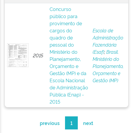
Concurso
público para
provimento de
cargos do
Escola de
quadro de
Administração
pessoal do
Fazendária
Ministério do
(Esaf)
;
Brasil.
2015
Planejamento,
Ministério do
Orçamento e
Planejamento,
Gestão (MP) e da
Orçamento e
Escola Nacional
Gestão (MP)
de Administração
Pública (Enap) -
2015
previous
1
next