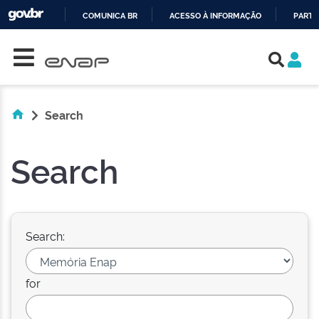
COMUNICA BR
ACESSO À INFORMAÇÃO
PARTI
Skip navigation
IR
PARA
O
CONTEÚDO
Search
Search
Search:
for