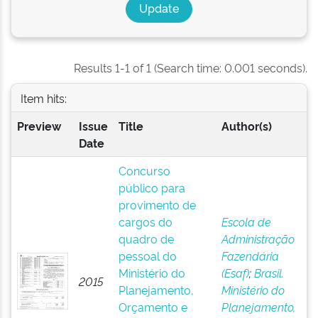
Results 1-1 of 1 (Search time: 0.001 seconds).
Item hits:
Preview
Issue
Title
Author(s)
Date
Concurso
público para
provimento de
cargos do
Escola de
quadro de
Administração
pessoal do
Fazendária
Ministério do
(Esaf)
;
Brasil.
2015
Planejamento,
Ministério do
Orçamento e
Planejamento,