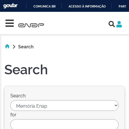
COMUNICA BR
ACESSO À INFORMAÇÃO
PARTI
Skip navigation
IR
PARA
O
CONTEÚDO
Search
Search
Search:
for