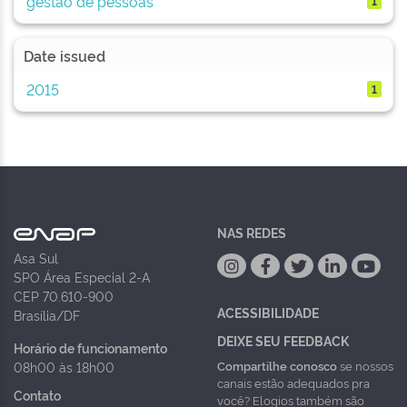
gestão de pessoas
1
Date issued
2015
1
NAS REDES
Asa Sul
SPO Área Especial 2-A
CEP 70.610-900
ACESSIBILIDADE
Brasília/DF
DEIXE SEU FEEDBACK
Horário de funcionamento
Compartilhe conosco
se nossos
08h00 às 18h00
canais estão adequados pra
Contato
você? Elogios também são