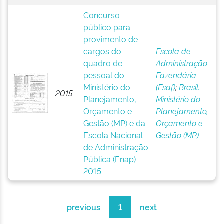
Concurso
público para
provimento de
cargos do
Escola de
quadro de
Administração
pessoal do
Fazendária
Ministério do
(Esaf)
;
Brasil.
2015
Planejamento,
Ministério do
Orçamento e
Planejamento,
Gestão (MP) e da
Orçamento e
Escola Nacional
Gestão (MP)
de Administração
Pública (Enap) -
2015
previous
1
next