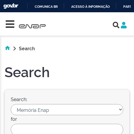
COMUNICA BR
ACESSO À INFORMAÇÃO
PARTI
Skip navigation
IR
PARA
O
CONTEÚDO
Search
Search
Search:
for