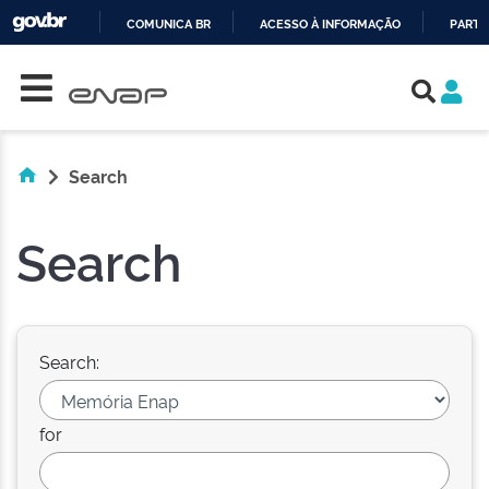
COMUNICA BR
ACESSO À INFORMAÇÃO
PARTI
Skip navigation
IR
PARA
O
CONTEÚDO
Search
Search
Search:
for