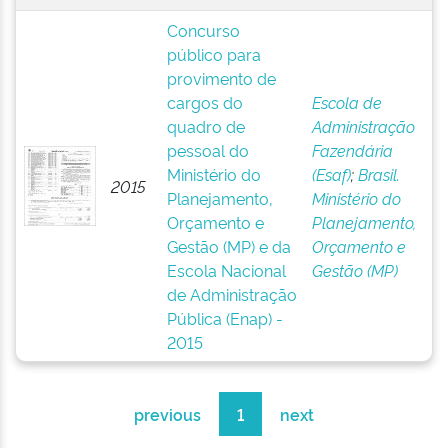
Concurso
público para
provimento de
cargos do
Escola de
quadro de
Administração
pessoal do
Fazendária
Ministério do
(Esaf)
;
Brasil.
2015
Planejamento,
Ministério do
Orçamento e
Planejamento,
Gestão (MP) e da
Orçamento e
Escola Nacional
Gestão (MP)
de Administração
Pública (Enap) -
2015
previous
1
next