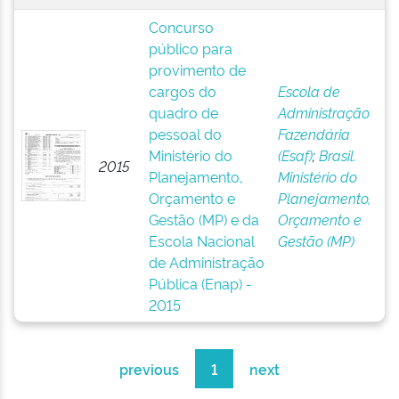
Concurso
público para
provimento de
cargos do
Escola de
quadro de
Administração
pessoal do
Fazendária
Ministério do
(Esaf)
;
Brasil.
2015
Planejamento,
Ministério do
Orçamento e
Planejamento,
Gestão (MP) e da
Orçamento e
Escola Nacional
Gestão (MP)
de Administração
Pública (Enap) -
2015
previous
1
next