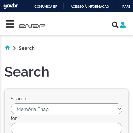
COMUNICA BR
ACESSO À INFORMAÇÃO
PARTI
Skip navigation
IR
PARA
O
CONTEÚDO
Search
Search
Search:
for