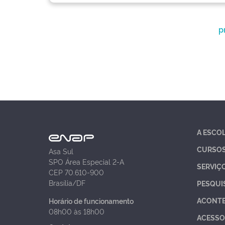
p
A ESCO
CURSO
Asa Sul
SPO Área Especial 2-A
SERVIÇ
CEP 70.610-900
Brasília/DF
PESQUI
ACONT
Horário de funcionamento
08h00 às 18h00
ACESSO