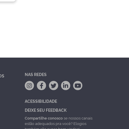
NAS REDES
OS
ACESSIBILIDADE
DEIXE SEU FEEDBACK
Compartilhe conosco
se nossos canais
estão adequados pra você? Elogios
também são super bem vindos!