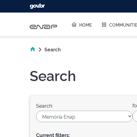
Skip navigation
HOME
COMMUNITI
Search
Search
fo
Search:
Current filters: