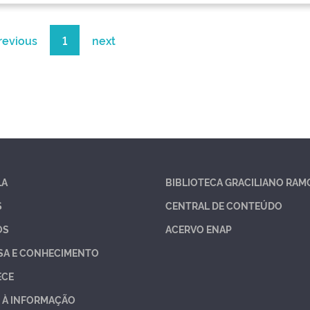
revious
1
next
LA
BIBLIOTECA GRACILIANO RAM
S
CENTRAL DE CONTEÚDO
OS
ACERVO ENAP
SA E CONHECIMENTO
ECE
 À INFORMAÇÃO