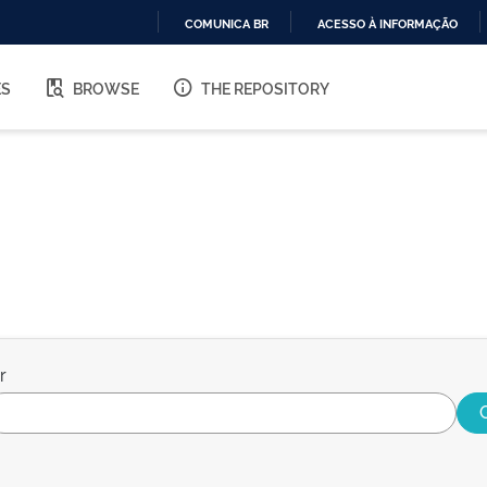
COMUNICA BR
ACESSO À INFORMAÇÃO
IR
PARA
ES
BROWSE
THE REPOSITORY
O
CONTEÚDO
r