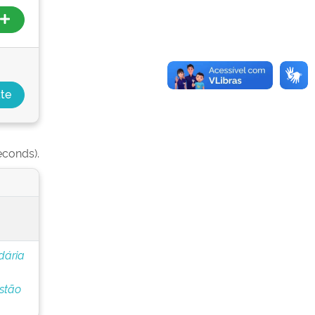
econds).
dária
stão