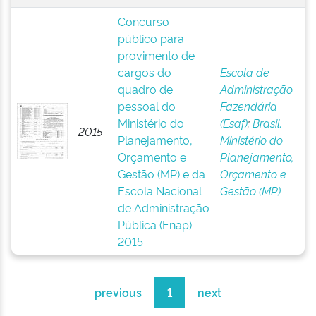
Concurso
público para
provimento de
cargos do
Escola de
quadro de
Administração
pessoal do
Fazendária
Ministério do
(Esaf)
;
Brasil.
2015
Planejamento,
Ministério do
Orçamento e
Planejamento,
Gestão (MP) e da
Orçamento e
Escola Nacional
Gestão (MP)
de Administração
Pública (Enap) -
2015
previous
1
next