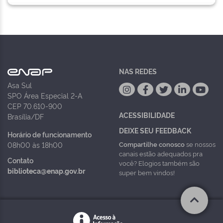
NAS REDES
Asa Sul
SPO Área Especial 2-A
CEP 70.610-900
ACESSIBILIDADE
Brasília/DF
DEIXE SEU FEEDBACK
Horário de funcionamento
Compartilhe conosco
se nossos
08h00 às 18h00
canais estão adequados pra
Contato
você? Elogios também são
biblioteca@enap.gov.br
super bem vindos!