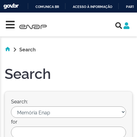
COMUNICA BR
ACESSO À INFORMAÇÃO
PARTI
Skip navigation
IR
PARA
O
CONTEÚDO
Search
Search
Search:
for