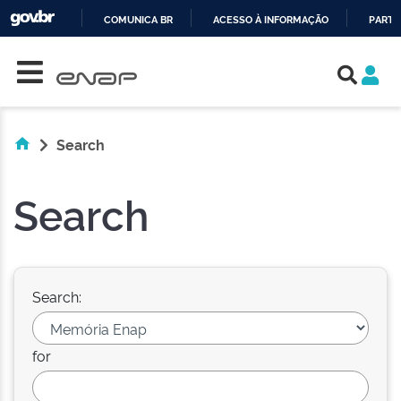
COMUNICA BR
ACESSO À INFORMAÇÃO
PARTI
Skip navigation
IR
PARA
O
CONTEÚDO
Search
Search
Search:
for