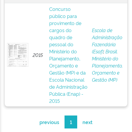
Concurso
público para
provimento de
cargos do
Escola de
quadro de
Administração
pessoal do
Fazendária
Ministério do
(Esaf)
;
Brasil.
2015
Planejamento,
Ministério do
Orçamento e
Planejamento,
Gestão (MP) e da
Orçamento e
Escola Nacional
Gestão (MP)
de Administração
Pública (Enap) -
2015
previous
1
next