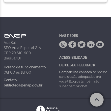
NAS REDES
Asa Sul
SPO Área Especial 2-A
CEP 70.610-900
ACESSIBILIDADE
Brasília/DF
DEIXE SEU FEEDBACK
Horário de funcionamento
Compartilhe conosco
se nossos
08h00 às 18h00
canais estão adequados pra
Contato
você? Elogios também são
biblioteca@enap.gov.br
super bem vindos!