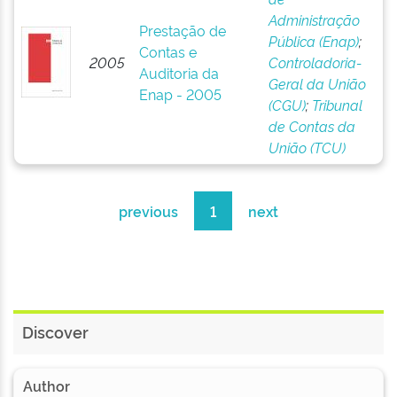
Administração
Prestação de
Pública (Enap)
;
Contas e
2005
Controladoria-
Auditoria da
Geral da União
Enap - 2005
(CGU)
;
Tribunal
de Contas da
União (TCU)
previous
1
next
Discover
Author