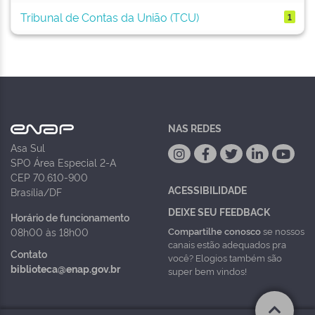
Tribunal de Contas da União (TCU)
1
NAS REDES
Asa Sul
SPO Área Especial 2-A
CEP 70.610-900
ACESSIBILIDADE
Brasília/DF
DEIXE SEU FEEDBACK
Horário de funcionamento
Compartilhe conosco
se nossos
08h00 às 18h00
canais estão adequados pra
Contato
você? Elogios também são
biblioteca@enap.gov.br
super bem vindos!