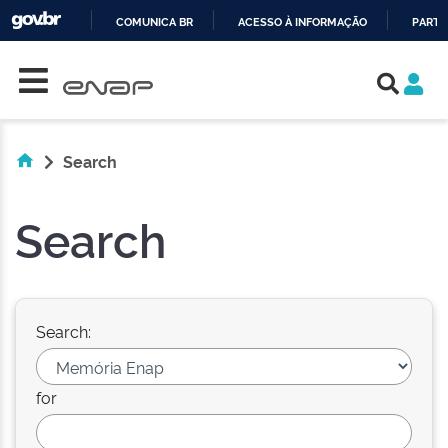
COMUNICA BR
ACESSO À INFORMAÇÃO
PARTI
Skip navigation
IR
PARA
O
CONTEÚDO
Search
Search
Search:
for