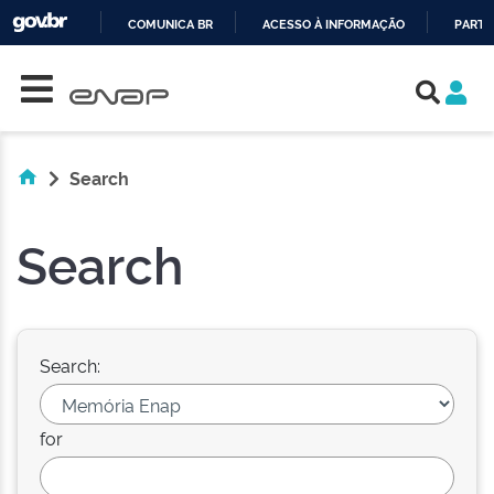
COMUNICA BR
ACESSO À INFORMAÇÃO
PARTI
Skip navigation
IR
PARA
O
CONTEÚDO
Search
Search
Search:
for