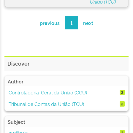
União (TCU)
previous
1
next
Discover
Author
Controladoria-Geral da União (CGU)
2
Tribunal de Contas da União (TCU)
2
Subject
auditoria
2