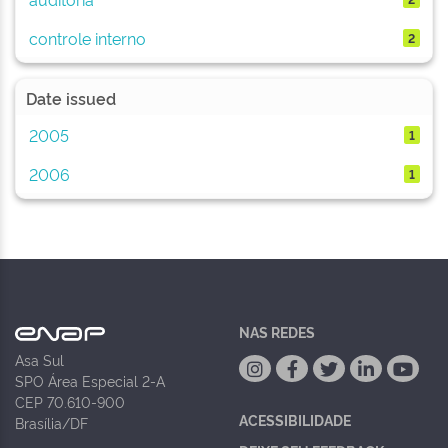
controle interno
2
Date issued
2005
1
2006
1
NAS REDES
Asa Sul
SPO Área Especial 2-A
CEP 70.610-900
ACESSIBILIDADE
Brasília/DF