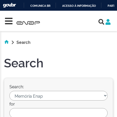
COMUNICA BR
ACESSO À INFORMAÇÃO
PARTI
Skip navigation
IR
PARA
O
CONTEÚDO
Search
Search
Search:
for