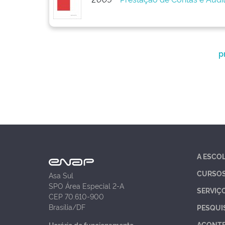
p
A ESCO
CURSO
Asa Sul
SPO Área Especial 2-A
SERVIÇ
CEP 70.610-900
Brasília/DF
PESQUI
ACONT
Horário de funcionamento