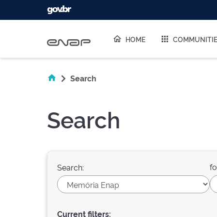
Skip navigation
HOME
COMMUNITI
Search
Search
fo
Search:
Current filters: