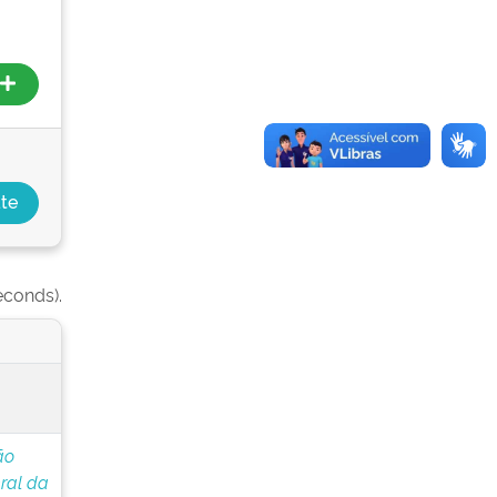
econds).
ão
ral da