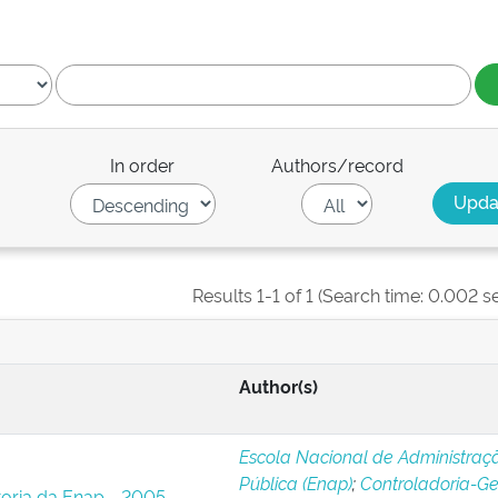
In order
Authors/record
Results 1-1 of 1 (Search time: 0.002 s
Author(s)
Escola Nacional de Administraç
Pública (Enap)
;
Controladoria-Ge
toria da Enap - 2005