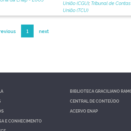
União (CGU)
;
Tribunal de Contas
União (TCU)
revious
1
next
LA
BIBLIOTECA GRACILIANO RAM
S
CENTRAL DE CONTEÚDO
OS
ACERVO ENAP
SA E CONHECIMENTO
ECE