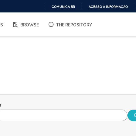
COMUNICA BR
ACESSO À INFORMAÇÃO
IR
PARA
ES
BROWSE
THE REPOSITORY
O
CONTEÚDO
r