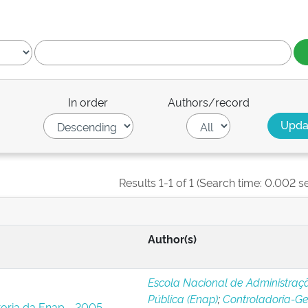
In order
Authors/record
Results 1-1 of 1 (Search time: 0.002 s
Author(s)
Escola Nacional de Administraç
Pública (Enap)
;
Controladoria-Ge
toria da Enap - 2005