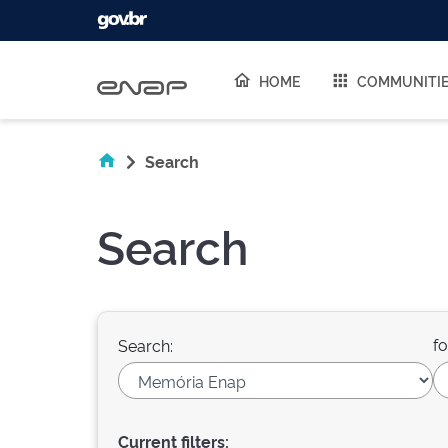
Skip navigation
HOME
COMMUNITI
Search
Search
fo
Search:
Current filters: