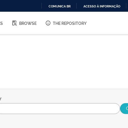
COMUNICA BR
ACESSO À INFORMAÇÃO
IR
PARA
ES
BROWSE
THE REPOSITORY
O
CONTEÚDO
r