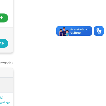
econds).
ão
ral da