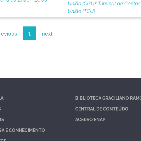
União (CGU)
;
Tribunal de Contas
União (TCU)
revious
1
next
LA
BIBLIOTECA GRACILIANO RAM
S
CENTRAL DE CONTEÚDO
OS
ACERVO ENAP
SA E CONHECIMENTO
ECE