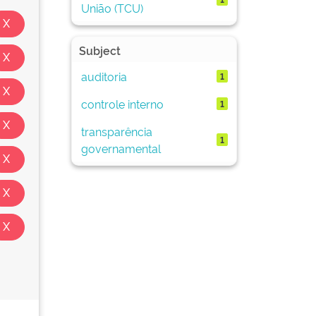
União (TCU)
Subject
auditoria
1
controle interno
1
transparência
1
governamental