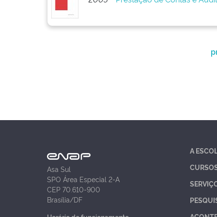
p
A ESCO
CURSO
Asa Sul
SPO Área Especial 2-A
SERVIÇ
CEP 70.610-900
Brasília/DF
PESQUI
ACONT
Horário de funcionamento