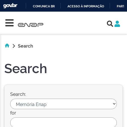
COMUNICA BR
ACESSO À INFORMAÇÃO
PARTI
Skip navigation
IR
PARA
O
CONTEÚDO
Search
Search
Search:
for