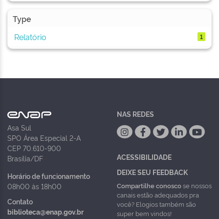
Type
Relatório
1
NAS REDES
Asa Sul
SPO Área Especial 2-A
CEP 70.610-900
ACESSIBILIDADE
Brasília/DF
DEIXE SEU FEEDBACK
Horário de funcionamento
Compartilhe conosco
se nossos
08h00 às 18h00
canais estão adequados pra
Contato
você? Elogios também são
biblioteca@enap.gov.br
super bem vindos!