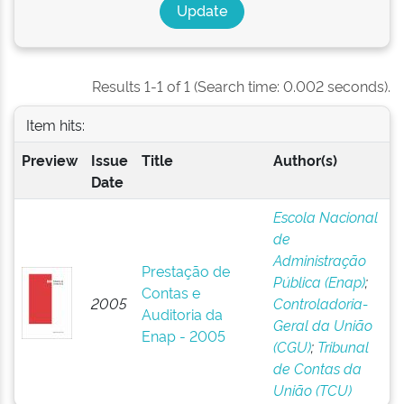
Results 1-1 of 1 (Search time: 0.002 seconds).
Item hits:
Preview
Issue
Title
Author(s)
Date
Escola Nacional
de
Administração
Prestação de
Pública (Enap)
;
Contas e
2005
Controladoria-
Auditoria da
Geral da União
Enap - 2005
(CGU)
;
Tribunal
de Contas da
União (TCU)