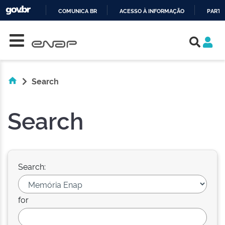
COMUNICA BR
ACESSO À INFORMAÇÃO
PARTI
Skip navigation
IR
PARA
O
CONTEÚDO
Search
Search
Search:
for