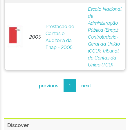
Escola Nacional
de
Administração
Prestação de
Pública (Enap)
;
Contas e
2005
Controladoria-
Auditoria da
Geral da União
Enap - 2005
(CGU)
;
Tribunal
de Contas da
União (TCU)
previous
1
next
Discover