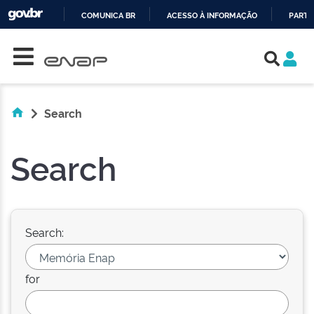
COMUNICA BR
ACESSO À INFORMAÇÃO
PARTI
Skip navigation
IR
PARA
O
CONTEÚDO
Search
Search
Search:
for