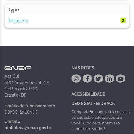
Type
Relatório
2
NAS REDES
Asa Sul
SPO Área Especial 2-A
CEP 70.610-900
ACESSIBILIDADE
Brasília/DF
DEIXE SEU FEEDBACK
Horário de funcionamento
Compartilhe conosco
se nossos
08h00 às 18h00
canais estão adequados pra
Contato
você? Elogios também são
biblioteca@enap.gov.br
super bem vindos!