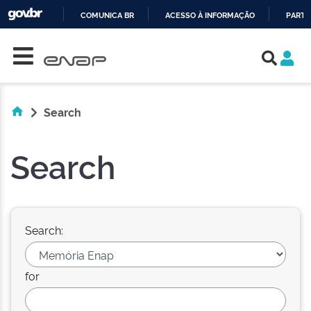
COMUNICA BR
ACESSO À INFORMAÇÃO
PARTI
Skip navigation
IR
PARA
O
CONTEÚDO
Search
Search
Search:
for