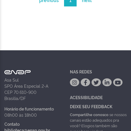
previous
1
next
NAS REDES
Asa Sul
SPO Área Especial 2-A
CEP 70.610-900
ACESSIBILIDADE
Brasília/DF
DEIXE SEU FEEDBACK
Horário de funcionamento
Compartilhe conosco
se nossos
08h00 às 18h00
canais estão adequados pra
Contato
você? Elogios também são
biblioteca@enap.gov.br
super bem vindos!