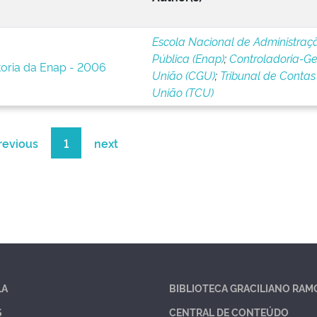
Escola Nacional de Administraç
Pública (Enap)
;
Controladoria-Ge
toria da Enap - 2006
União (CGU)
;
Tribunal de Contas
União (TCU)
revious
1
next
LA
BIBLIOTECA GRACILIANO RAM
S
CENTRAL DE CONTEÚDO