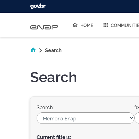
Skip navigation
HOME
COMMUNITI
Search
Search
fo
Search:
Current filters: