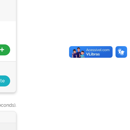
econds).