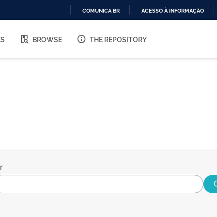
COMUNICA BR
ACESSO À INFORMAÇÃO
IR
PARA
ES
BROWSE
THE REPOSITORY
O
CONTEÚDO
r