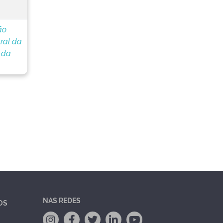
ão
ral da
 da
NAS REDES
OS