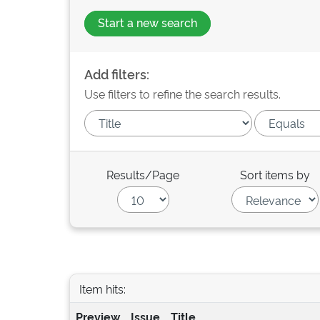
Start a new search
Add filters:
Use filters to refine the search results.
Results/Page
Sort items by
Item hits:
Preview
Issue
Title