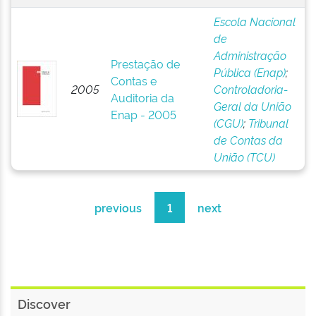
Escola Nacional
de
Administração
Prestação de
Pública (Enap)
;
Contas e
2005
Controladoria-
Auditoria da
Geral da União
Enap - 2005
(CGU)
;
Tribunal
de Contas da
União (TCU)
previous
1
next
Discover