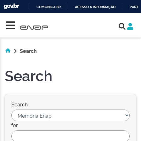
COMUNICA BR
ACESSO À INFORMAÇÃO
PARTI
Skip navigation
IR
PARA
O
CONTEÚDO
Search
Search
Search:
for