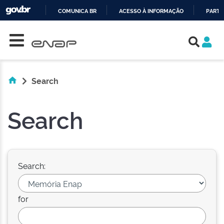
COMUNICA BR
ACESSO À INFORMAÇÃO
PARTI
Skip navigation
IR
PARA
O
CONTEÚDO
Search
Search
Search:
for