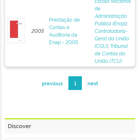
Escola Nacional
de
Administração
Prestação de
Pública (Enap)
;
Contas e
2005
Controladoria-
Auditoria da
Geral da União
Enap - 2005
(CGU)
;
Tribunal
de Contas da
União (TCU)
previous
1
next
Discover