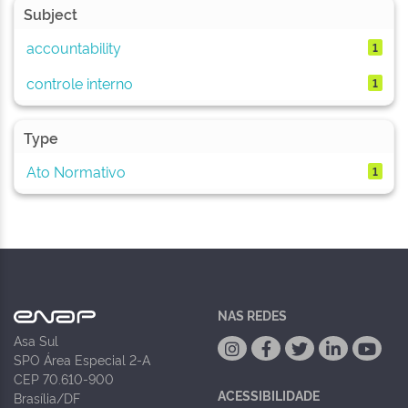
Subject
accountability
1
controle interno
1
Type
Ato Normativo
1
NAS REDES
Asa Sul
SPO Área Especial 2-A
CEP 70.610-900
ACESSIBILIDADE
Brasília/DF