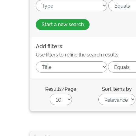
Start a new search
Add filters:
Use filters to refine the search results.
Results/Page
Sort items by