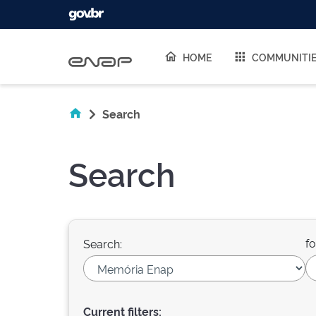
Skip navigation
HOME
COMMUNITI
Search
Search
fo
Search:
Current filters: