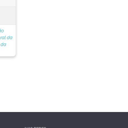
ão
ral da
 da