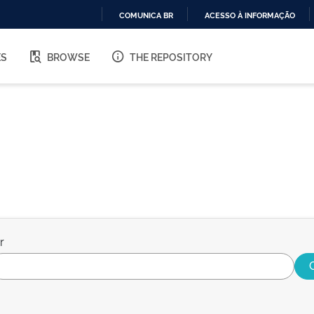
COMUNICA BR
ACESSO À INFORMAÇÃO
IR
PARA
ES
BROWSE
THE REPOSITORY
O
CONTEÚDO
r