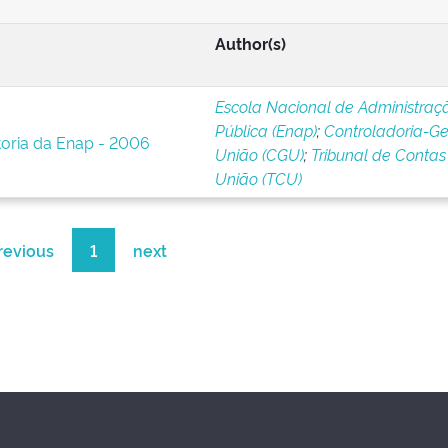
Author(s)
Escola Nacional de Administraç
Pública (Enap)
;
Controladoria-Ge
toria da Enap - 2006
União (CGU)
;
Tribunal de Contas
União (TCU)
revious
1
next