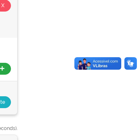
econds).