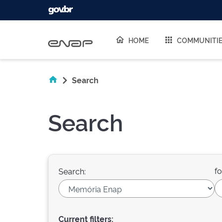
Skip navigation
HOME
COMMUNITI
Search
Search
fo
Search:
Current filters: