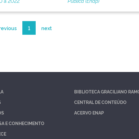
0 a 2022
Pública (Enap)
revious
1
next
LA
BIBLIOTECA GRACILIANO RAM
S
CENTRAL DE CONTEÚDO
OS
ACERVO ENAP
SA E CONHECIMENTO
ECE