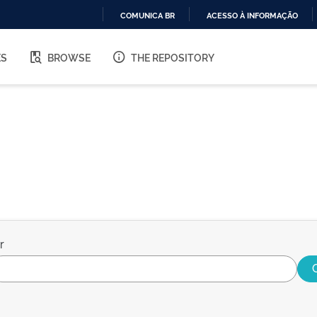
COMUNICA BR
ACESSO À INFORMAÇÃO
IR
PARA
ES
BROWSE
THE REPOSITORY
O
CONTEÚDO
r