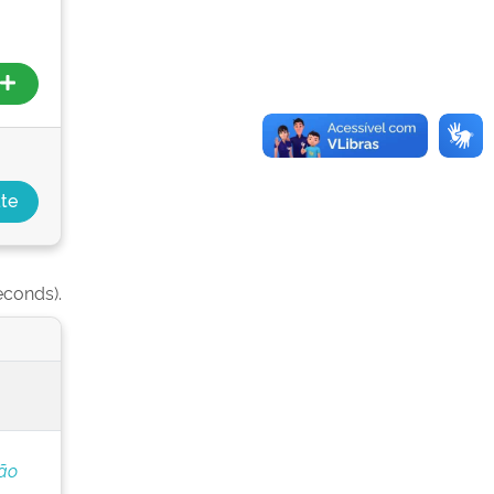
econds).
ção