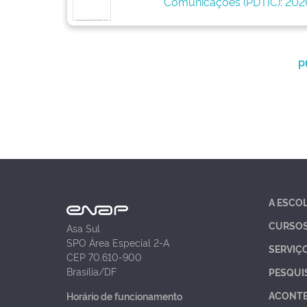
Comunicações (PDTIC): 202
p
A ESCO
CURSO
Asa Sul
SPO Área Especial 2-A
SERVIÇ
CEP 70.610-900
Brasília/DF
PESQUI
ACONT
Horário de funcionamento